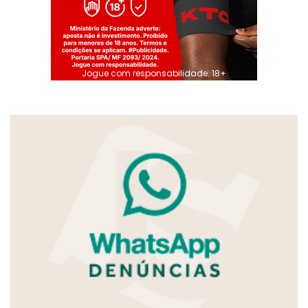
Jogue com responsabilidade. 18+