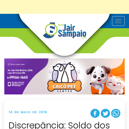
T
o
g
g
l
e
n
a
v
i
g
a
t
i
o
n
14 DE MAIO DE 2016
Discrepância: Soldo dos