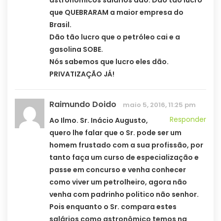
astronômicos salários dão. Dão tão lucro
que QUEBRARAM a maior empresa do
Brasil.
Dão tão lucro que o petróleo cai e a
gasolina SOBE.
Nós sabemos que lucro eles dão.
PRIVATIZAÇÃO JÁ!
Raimundo Doido
maio 5, 2016, 11:25 pm
Responder
Ao Ilmo. Sr. Inácio Augusto,
quero lhe falar que o Sr. pode ser um
homem frustado com a sua profissão, por
tanto faça um curso de especialização e
passe em concurso e venha conhecer
como viver um petrolheiro, agora não
venha com padrinho politico não senhor.
Pois enquanto o Sr. compara estes
salários como astronômico temos na