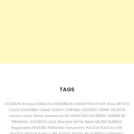
TAGS
ACIDENTE
Alcaçuz
ASSALTO
ASSEMBLEIA LEGISLATIVA DO RN
Assu
BATATA
Caicó
CARAÚBAS
Ceará
CHUVA
CORONEL AZEVEDO
CRIME
CRUZETA
currais novos
Dilma
Governo do RN
HOMICÍDIO
INCÊNDIO
JARDIM DE
PIRANHAS
JUCURUTU
LULA
Mossoró
NATAL
Nilda
NÉLTER QUEIROZ
Pagamento
PARAÍBA
PARELHAS
Parnamirim
POLÍCIA
POLÍCIA CIVIL
POLÍCIA MILITAR
Política
PRF
RAFAEL MOTTA
RN
ROBERTO GERMANO