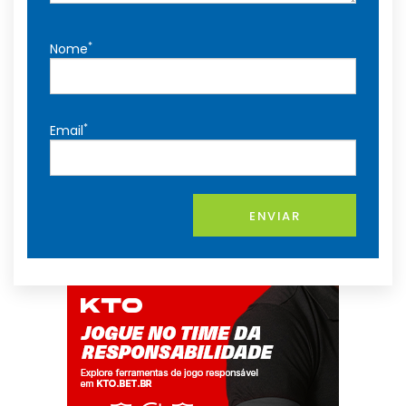
*
Nome
*
Email
ENVIAR