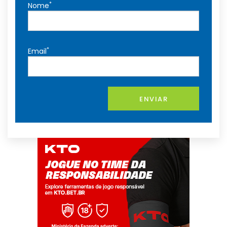
*
Nome
*
Email
ENVIAR