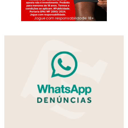
Jogue com responsabilidade. 18+