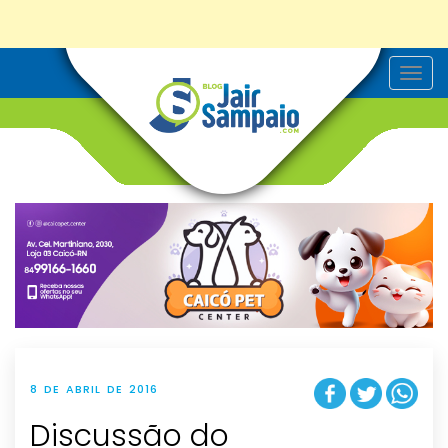
T
o
g
g
l
e
n
a
v
i
g
a
t
i
o
n
8 DE ABRIL DE 2016
Discussão do