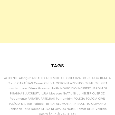
TAGS
ACIDENTE
Alcaçuz
ASSALTO
ASSEMBLEIA LEGISLATIVA DO RN
Assu
BATATA
Caicó
CARAÚBAS
Ceará
CHUVA
CORONEL AZEVEDO
CRIME
CRUZETA
currais novos
Dilma
Governo do RN
HOMICÍDIO
INCÊNDIO
JARDIM DE
PIRANHAS
JUCURUTU
LULA
Mossoró
NATAL
Nilda
NÉLTER QUEIROZ
Pagamento
PARAÍBA
PARELHAS
Parnamirim
POLÍCIA
POLÍCIA CIVIL
POLÍCIA MILITAR
Política
PRF
RAFAEL MOTTA
RN
ROBERTO GERMANO
Robinson Faria
Roubo
SERRA NEGRA DO NORTE
Temer
UFRN
Vivaldo
Costa
Água
ÁLVARO DIAS