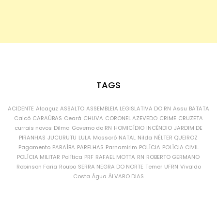
TAGS
ACIDENTE
Alcaçuz
ASSALTO
ASSEMBLEIA LEGISLATIVA DO RN
Assu
BATATA
Caicó
CARAÚBAS
Ceará
CHUVA
CORONEL AZEVEDO
CRIME
CRUZETA
currais novos
Dilma
Governo do RN
HOMICÍDIO
INCÊNDIO
JARDIM DE
PIRANHAS
JUCURUTU
LULA
Mossoró
NATAL
Nilda
NÉLTER QUEIROZ
Pagamento
PARAÍBA
PARELHAS
Parnamirim
POLÍCIA
POLÍCIA CIVIL
POLÍCIA MILITAR
Política
PRF
RAFAEL MOTTA
RN
ROBERTO GERMANO
Robinson Faria
Roubo
SERRA NEGRA DO NORTE
Temer
UFRN
Vivaldo
Costa
Água
ÁLVARO DIAS