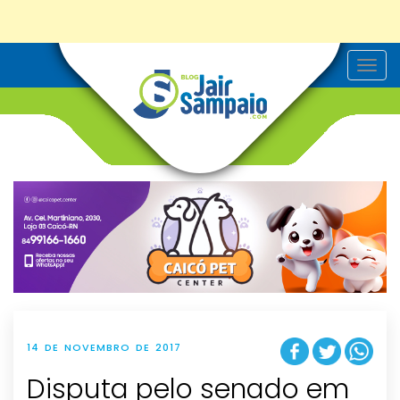
T
o
g
g
l
e
n
a
v
i
g
a
t
i
o
n
14 DE NOVEMBRO DE 2017
Disputa pelo senado em