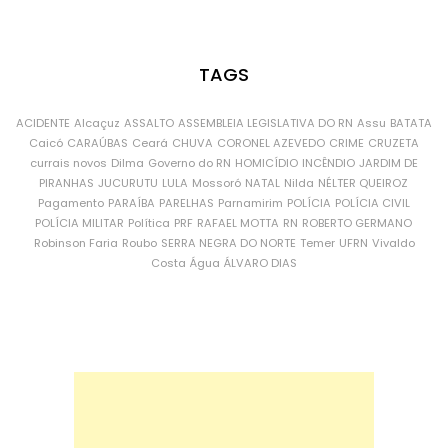
TAGS
ACIDENTE
Alcaçuz
ASSALTO
ASSEMBLEIA LEGISLATIVA DO RN
Assu
BATATA
Caicó
CARAÚBAS
Ceará
CHUVA
CORONEL AZEVEDO
CRIME
CRUZETA
currais novos
Dilma
Governo do RN
HOMICÍDIO
INCÊNDIO
JARDIM DE
PIRANHAS
JUCURUTU
LULA
Mossoró
NATAL
Nilda
NÉLTER QUEIROZ
Pagamento
PARAÍBA
PARELHAS
Parnamirim
POLÍCIA
POLÍCIA CIVIL
POLÍCIA MILITAR
Política
PRF
RAFAEL MOTTA
RN
ROBERTO GERMANO
Robinson Faria
Roubo
SERRA NEGRA DO NORTE
Temer
UFRN
Vivaldo
Costa
Água
ÁLVARO DIAS