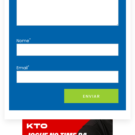
*
Nome
*
Email
ENVIAR