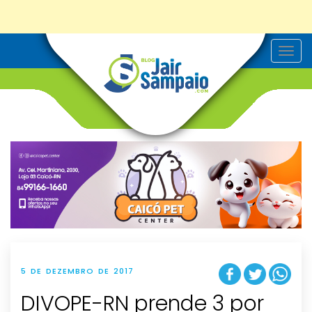
T
o
g
g
l
e
n
a
v
i
g
a
t
i
o
n
5 DE DEZEMBRO DE 2017
DIVOPE-RN prende 3 por