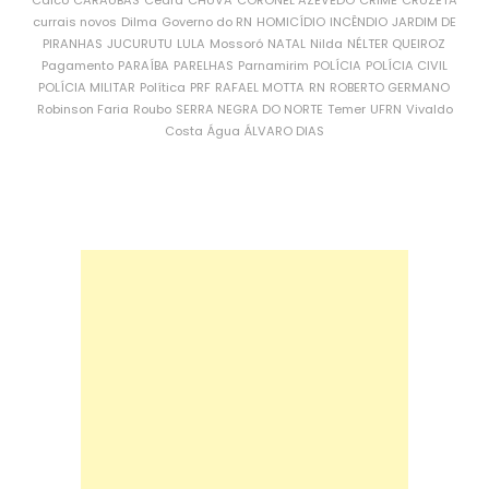
Caicó
CARAÚBAS
Ceará
CHUVA
CORONEL AZEVEDO
CRIME
CRUZETA
currais novos
Dilma
Governo do RN
HOMICÍDIO
INCÊNDIO
JARDIM DE
PIRANHAS
JUCURUTU
LULA
Mossoró
NATAL
Nilda
NÉLTER QUEIROZ
Pagamento
PARAÍBA
PARELHAS
Parnamirim
POLÍCIA
POLÍCIA CIVIL
POLÍCIA MILITAR
Política
PRF
RAFAEL MOTTA
RN
ROBERTO GERMANO
Robinson Faria
Roubo
SERRA NEGRA DO NORTE
Temer
UFRN
Vivaldo
Costa
Água
ÁLVARO DIAS