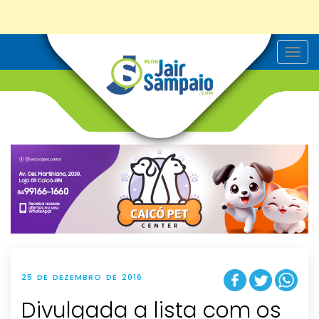
T
o
g
g
l
e
n
a
v
i
g
a
t
i
o
n
25 DE DEZEMBRO DE 2016
Divulgada a lista com os