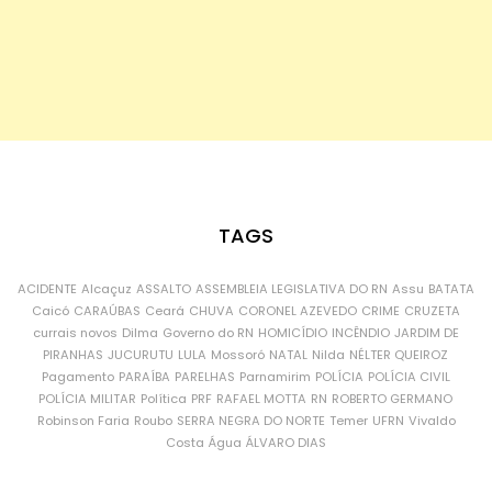
TAGS
ACIDENTE
Alcaçuz
ASSALTO
ASSEMBLEIA LEGISLATIVA DO RN
Assu
BATATA
Caicó
CARAÚBAS
Ceará
CHUVA
CORONEL AZEVEDO
CRIME
CRUZETA
currais novos
Dilma
Governo do RN
HOMICÍDIO
INCÊNDIO
JARDIM DE
PIRANHAS
JUCURUTU
LULA
Mossoró
NATAL
Nilda
NÉLTER QUEIROZ
Pagamento
PARAÍBA
PARELHAS
Parnamirim
POLÍCIA
POLÍCIA CIVIL
POLÍCIA MILITAR
Política
PRF
RAFAEL MOTTA
RN
ROBERTO GERMANO
Robinson Faria
Roubo
SERRA NEGRA DO NORTE
Temer
UFRN
Vivaldo
Costa
Água
ÁLVARO DIAS