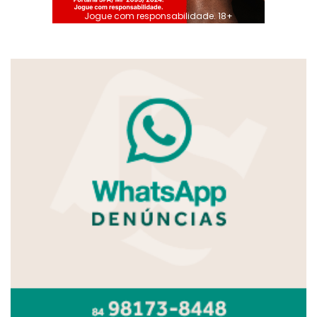
Jogue com responsabilidade. 18+