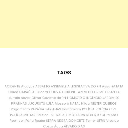
TAGS
ACIDENTE
Alcaçuz
ASSALTO
ASSEMBLEIA LEGISLATIVA DO RN
Assu
BATATA
Caicó
CARAÚBAS
Ceará
CHUVA
CORONEL AZEVEDO
CRIME
CRUZETA
currais novos
Dilma
Governo do RN
HOMICÍDIO
INCÊNDIO
JARDIM DE
PIRANHAS
JUCURUTU
LULA
Mossoró
NATAL
Nilda
NÉLTER QUEIROZ
Pagamento
PARAÍBA
PARELHAS
Parnamirim
POLÍCIA
POLÍCIA CIVIL
POLÍCIA MILITAR
Política
PRF
RAFAEL MOTTA
RN
ROBERTO GERMANO
Robinson Faria
Roubo
SERRA NEGRA DO NORTE
Temer
UFRN
Vivaldo
Costa
Água
ÁLVARO DIAS