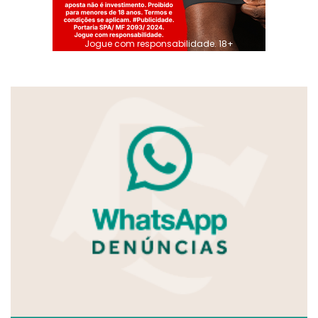
Jogue com responsabilidade. 18+