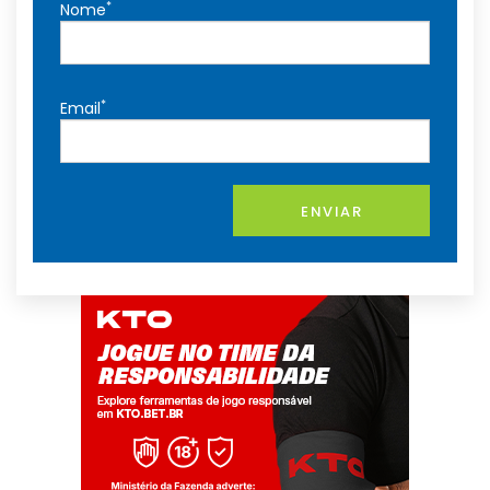
*
Nome
*
Email
ENVIAR