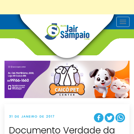
T
o
g
g
l
e
n
a
v
i
g
a
t
i
o
n
31 DE JANEIRO DE 2017
Documento Verdade da