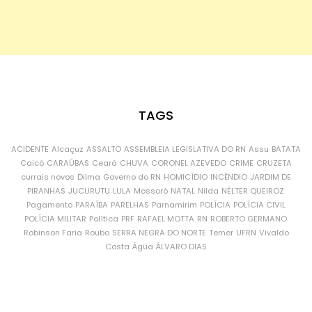
TAGS
ACIDENTE
Alcaçuz
ASSALTO
ASSEMBLEIA LEGISLATIVA DO RN
Assu
BATATA
Caicó
CARAÚBAS
Ceará
CHUVA
CORONEL AZEVEDO
CRIME
CRUZETA
currais novos
Dilma
Governo do RN
HOMICÍDIO
INCÊNDIO
JARDIM DE
PIRANHAS
JUCURUTU
LULA
Mossoró
NATAL
Nilda
NÉLTER QUEIROZ
Pagamento
PARAÍBA
PARELHAS
Parnamirim
POLÍCIA
POLÍCIA CIVIL
POLÍCIA MILITAR
Política
PRF
RAFAEL MOTTA
RN
ROBERTO GERMANO
Robinson Faria
Roubo
SERRA NEGRA DO NORTE
Temer
UFRN
Vivaldo
Costa
Água
ÁLVARO DIAS