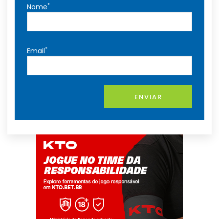
*
Nome
*
Email
ENVIAR