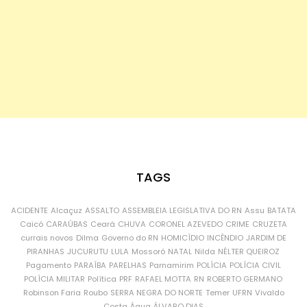
TAGS
ACIDENTE
Alcaçuz
ASSALTO
ASSEMBLEIA LEGISLATIVA DO RN
Assu
BATATA
Caicó
CARAÚBAS
Ceará
CHUVA
CORONEL AZEVEDO
CRIME
CRUZETA
currais novos
Dilma
Governo do RN
HOMICÍDIO
INCÊNDIO
JARDIM DE
PIRANHAS
JUCURUTU
LULA
Mossoró
NATAL
Nilda
NÉLTER QUEIROZ
Pagamento
PARAÍBA
PARELHAS
Parnamirim
POLÍCIA
POLÍCIA CIVIL
POLÍCIA MILITAR
Política
PRF
RAFAEL MOTTA
RN
ROBERTO GERMANO
Robinson Faria
Roubo
SERRA NEGRA DO NORTE
Temer
UFRN
Vivaldo
Costa
Água
ÁLVARO DIAS