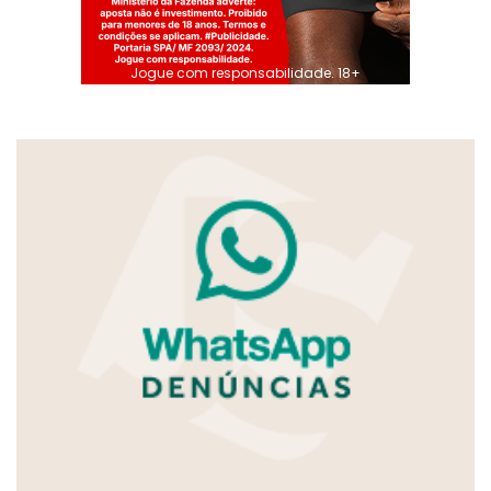
Jogue com responsabilidade. 18+