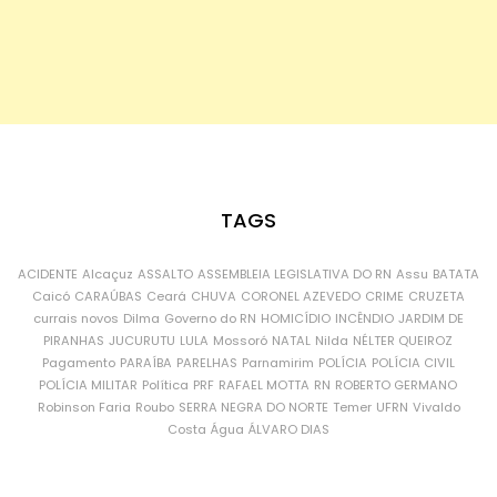
TAGS
ACIDENTE
Alcaçuz
ASSALTO
ASSEMBLEIA LEGISLATIVA DO RN
Assu
BATATA
Caicó
CARAÚBAS
Ceará
CHUVA
CORONEL AZEVEDO
CRIME
CRUZETA
currais novos
Dilma
Governo do RN
HOMICÍDIO
INCÊNDIO
JARDIM DE
PIRANHAS
JUCURUTU
LULA
Mossoró
NATAL
Nilda
NÉLTER QUEIROZ
Pagamento
PARAÍBA
PARELHAS
Parnamirim
POLÍCIA
POLÍCIA CIVIL
POLÍCIA MILITAR
Política
PRF
RAFAEL MOTTA
RN
ROBERTO GERMANO
Robinson Faria
Roubo
SERRA NEGRA DO NORTE
Temer
UFRN
Vivaldo
Costa
Água
ÁLVARO DIAS