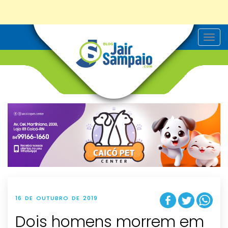
T
o
g
g
l
e
n
a
v
i
g
a
t
i
o
n
16 DE OUTUBRO DE 2019
Dois homens morrem em