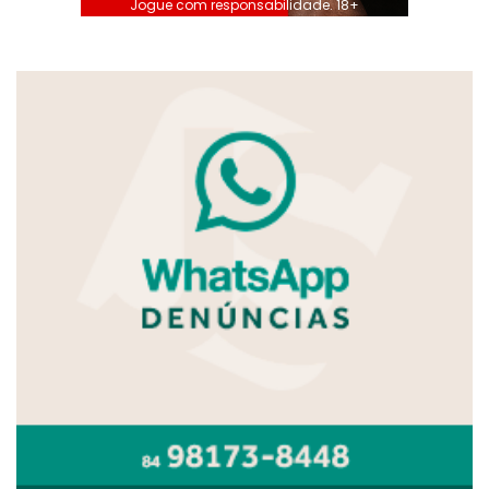
Jogue com responsabilidade. 18+