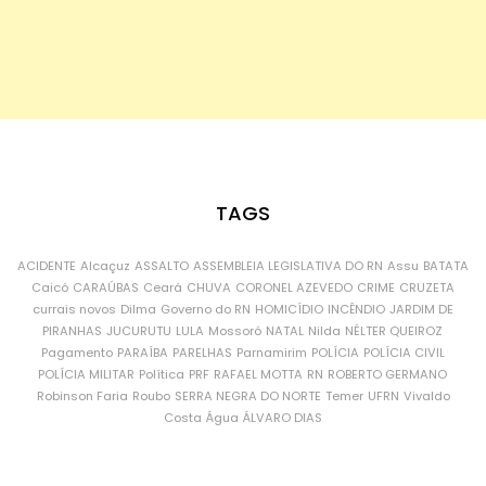
TAGS
ACIDENTE
Alcaçuz
ASSALTO
ASSEMBLEIA LEGISLATIVA DO RN
Assu
BATATA
Caicó
CARAÚBAS
Ceará
CHUVA
CORONEL AZEVEDO
CRIME
CRUZETA
currais novos
Dilma
Governo do RN
HOMICÍDIO
INCÊNDIO
JARDIM DE
PIRANHAS
JUCURUTU
LULA
Mossoró
NATAL
Nilda
NÉLTER QUEIROZ
Pagamento
PARAÍBA
PARELHAS
Parnamirim
POLÍCIA
POLÍCIA CIVIL
POLÍCIA MILITAR
Política
PRF
RAFAEL MOTTA
RN
ROBERTO GERMANO
Robinson Faria
Roubo
SERRA NEGRA DO NORTE
Temer
UFRN
Vivaldo
Costa
Água
ÁLVARO DIAS