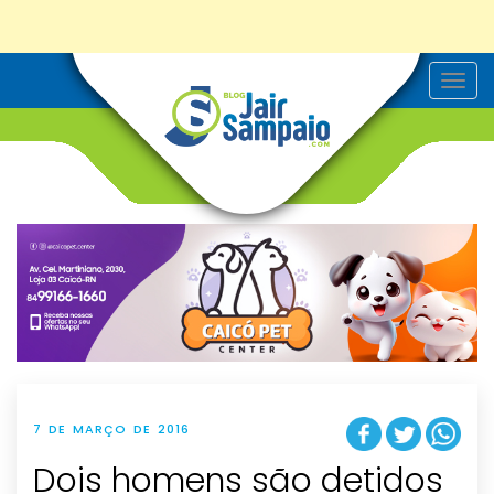
T
o
g
g
l
e
n
a
v
i
g
a
t
i
o
n
7 DE MARÇO DE 2016
Dois homens são detidos