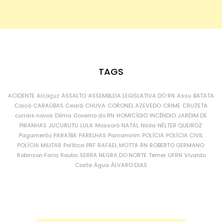
TAGS
ACIDENTE
Alcaçuz
ASSALTO
ASSEMBLEIA LEGISLATIVA DO RN
Assu
BATATA
Caicó
CARAÚBAS
Ceará
CHUVA
CORONEL AZEVEDO
CRIME
CRUZETA
currais novos
Dilma
Governo do RN
HOMICÍDIO
INCÊNDIO
JARDIM DE
PIRANHAS
JUCURUTU
LULA
Mossoró
NATAL
Nilda
NÉLTER QUEIROZ
Pagamento
PARAÍBA
PARELHAS
Parnamirim
POLÍCIA
POLÍCIA CIVIL
POLÍCIA MILITAR
Política
PRF
RAFAEL MOTTA
RN
ROBERTO GERMANO
Robinson Faria
Roubo
SERRA NEGRA DO NORTE
Temer
UFRN
Vivaldo
Costa
Água
ÁLVARO DIAS