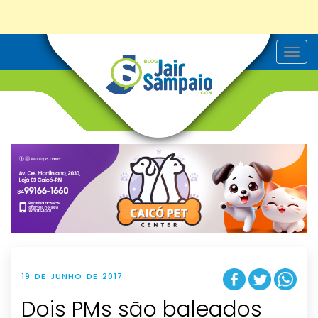
T
o
g
g
l
e
n
a
v
i
g
a
t
i
o
n
19 DE JUNHO DE 2017
Dois PMs são baleados