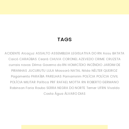
TAGS
ACIDENTE
Alcaçuz
ASSALTO
ASSEMBLEIA LEGISLATIVA DO RN
Assu
BATATA
Caicó
CARAÚBAS
Ceará
CHUVA
CORONEL AZEVEDO
CRIME
CRUZETA
currais novos
Dilma
Governo do RN
HOMICÍDIO
INCÊNDIO
JARDIM DE
PIRANHAS
JUCURUTU
LULA
Mossoró
NATAL
Nilda
NÉLTER QUEIROZ
Pagamento
PARAÍBA
PARELHAS
Parnamirim
POLÍCIA
POLÍCIA CIVIL
POLÍCIA MILITAR
Política
PRF
RAFAEL MOTTA
RN
ROBERTO GERMANO
Robinson Faria
Roubo
SERRA NEGRA DO NORTE
Temer
UFRN
Vivaldo
Costa
Água
ÁLVARO DIAS