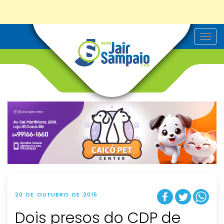
T
o
g
g
l
e
n
a
v
i
g
a
t
i
o
n
20 DE OUTUBRO DE 2015
Dois presos do CDP de