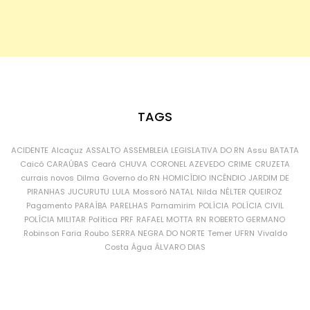
TAGS
ACIDENTE
Alcaçuz
ASSALTO
ASSEMBLEIA LEGISLATIVA DO RN
Assu
BATATA
Caicó
CARAÚBAS
Ceará
CHUVA
CORONEL AZEVEDO
CRIME
CRUZETA
currais novos
Dilma
Governo do RN
HOMICÍDIO
INCÊNDIO
JARDIM DE
PIRANHAS
JUCURUTU
LULA
Mossoró
NATAL
Nilda
NÉLTER QUEIROZ
Pagamento
PARAÍBA
PARELHAS
Parnamirim
POLÍCIA
POLÍCIA CIVIL
POLÍCIA MILITAR
Política
PRF
RAFAEL MOTTA
RN
ROBERTO GERMANO
Robinson Faria
Roubo
SERRA NEGRA DO NORTE
Temer
UFRN
Vivaldo
Costa
Água
ÁLVARO DIAS