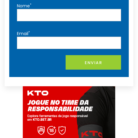
*
Nome
*
Email
ENVIAR