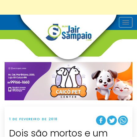
T
o
g
g
l
e
n
a
v
i
g
a
t
i
o
n
1 DE FEVEREIRO DE 2018
Dois são mortos e um