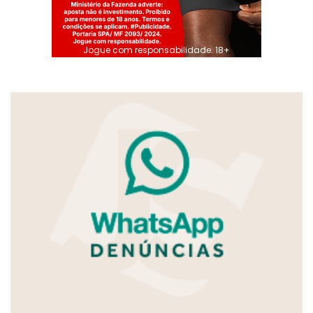
Jogue com responsabilidade. 18+