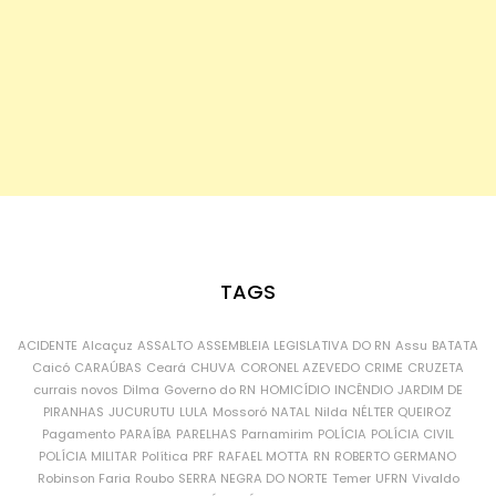
TAGS
ACIDENTE
Alcaçuz
ASSALTO
ASSEMBLEIA LEGISLATIVA DO RN
Assu
BATATA
Caicó
CARAÚBAS
Ceará
CHUVA
CORONEL AZEVEDO
CRIME
CRUZETA
currais novos
Dilma
Governo do RN
HOMICÍDIO
INCÊNDIO
JARDIM DE
PIRANHAS
JUCURUTU
LULA
Mossoró
NATAL
Nilda
NÉLTER QUEIROZ
Pagamento
PARAÍBA
PARELHAS
Parnamirim
POLÍCIA
POLÍCIA CIVIL
POLÍCIA MILITAR
Política
PRF
RAFAEL MOTTA
RN
ROBERTO GERMANO
Robinson Faria
Roubo
SERRA NEGRA DO NORTE
Temer
UFRN
Vivaldo