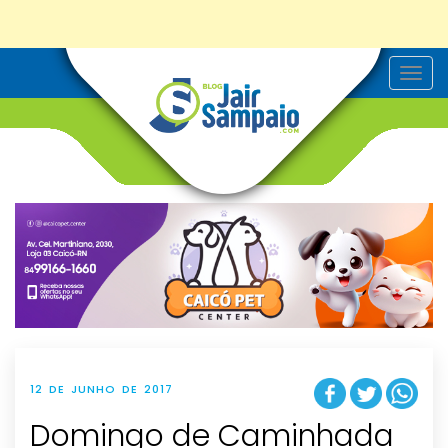
T
o
g
g
l
e
n
a
v
i
g
a
t
i
o
n
12 DE JUNHO DE 2017
Domingo de Caminhada