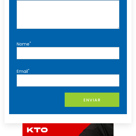
*
Nome
*
Email
ENVIAR