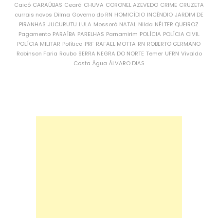
Caicó
CARAÚBAS
Ceará
CHUVA
CORONEL AZEVEDO
CRIME
CRUZETA
currais novos
Dilma
Governo do RN
HOMICÍDIO
INCÊNDIO
JARDIM DE
PIRANHAS
JUCURUTU
LULA
Mossoró
NATAL
Nilda
NÉLTER QUEIROZ
Pagamento
PARAÍBA
PARELHAS
Parnamirim
POLÍCIA
POLÍCIA CIVIL
POLÍCIA MILITAR
Política
PRF
RAFAEL MOTTA
RN
ROBERTO GERMANO
Robinson Faria
Roubo
SERRA NEGRA DO NORTE
Temer
UFRN
Vivaldo
Costa
Água
ÁLVARO DIAS