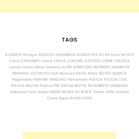
TAGS
ACIDENTE
Alcaçuz
ASSALTO
ASSEMBLEIA LEGISLATIVA DO RN
Assu
BATATA
Caicó
CARAÚBAS
Ceará
CHUVA
CORONEL AZEVEDO
CRIME
CRUZETA
currais novos
Dilma
Governo do RN
HOMICÍDIO
INCÊNDIO
JARDIM DE
PIRANHAS
JUCURUTU
LULA
Mossoró
NATAL
Nilda
NÉLTER QUEIROZ
Pagamento
PARAÍBA
PARELHAS
Parnamirim
POLÍCIA
POLÍCIA CIVIL
POLÍCIA MILITAR
Política
PRF
RAFAEL MOTTA
RN
ROBERTO GERMANO
Robinson Faria
Roubo
SERRA NEGRA DO NORTE
Temer
UFRN
Vivaldo
Costa
Água
ÁLVARO DIAS