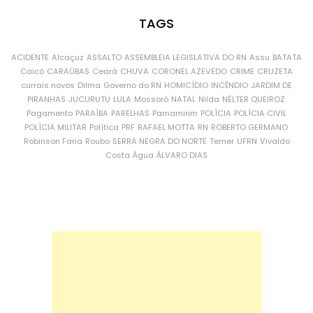
TAGS
ACIDENTE
Alcaçuz
ASSALTO
ASSEMBLEIA LEGISLATIVA DO RN
Assu
BATATA
Caicó
CARAÚBAS
Ceará
CHUVA
CORONEL AZEVEDO
CRIME
CRUZETA
currais novos
Dilma
Governo do RN
HOMICÍDIO
INCÊNDIO
JARDIM DE
PIRANHAS
JUCURUTU
LULA
Mossoró
NATAL
Nilda
NÉLTER QUEIROZ
Pagamento
PARAÍBA
PARELHAS
Parnamirim
POLÍCIA
POLÍCIA CIVIL
POLÍCIA MILITAR
Política
PRF
RAFAEL MOTTA
RN
ROBERTO GERMANO
Robinson Faria
Roubo
SERRA NEGRA DO NORTE
Temer
UFRN
Vivaldo
Costa
Água
ÁLVARO DIAS