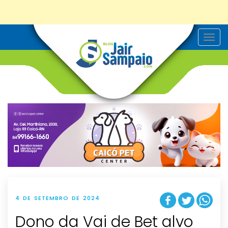
T
o
g
g
l
e
n
a
v
i
g
a
t
i
o
n
4 DE SETEMBRO DE 2024
Dono da Vai de Bet alvo