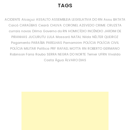
TAGS
ACIDENTE
Alcaçuz
ASSALTO
ASSEMBLEIA LEGISLATIVA DO RN
Assu
BATATA
Caicó
CARAÚBAS
Ceará
CHUVA
CORONEL AZEVEDO
CRIME
CRUZETA
currais novos
Dilma
Governo do RN
HOMICÍDIO
INCÊNDIO
JARDIM DE
PIRANHAS
JUCURUTU
LULA
Mossoró
NATAL
Nilda
NÉLTER QUEIROZ
Pagamento
PARAÍBA
PARELHAS
Parnamirim
POLÍCIA
POLÍCIA CIVIL
POLÍCIA MILITAR
Política
PRF
RAFAEL MOTTA
RN
ROBERTO GERMANO
Robinson Faria
Roubo
SERRA NEGRA DO NORTE
Temer
UFRN
Vivaldo
Costa
Água
ÁLVARO DIAS