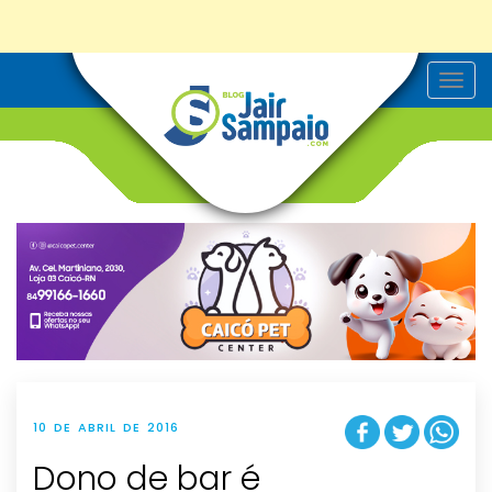
T
o
g
g
l
e
n
a
v
i
g
a
t
i
o
n
10 DE ABRIL DE 2016
Dono de bar é