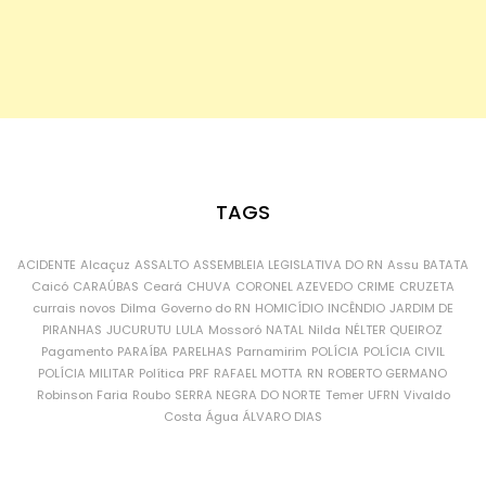
TAGS
ACIDENTE
Alcaçuz
ASSALTO
ASSEMBLEIA LEGISLATIVA DO RN
Assu
BATATA
Caicó
CARAÚBAS
Ceará
CHUVA
CORONEL AZEVEDO
CRIME
CRUZETA
currais novos
Dilma
Governo do RN
HOMICÍDIO
INCÊNDIO
JARDIM DE
PIRANHAS
JUCURUTU
LULA
Mossoró
NATAL
Nilda
NÉLTER QUEIROZ
Pagamento
PARAÍBA
PARELHAS
Parnamirim
POLÍCIA
POLÍCIA CIVIL
POLÍCIA MILITAR
Política
PRF
RAFAEL MOTTA
RN
ROBERTO GERMANO
Robinson Faria
Roubo
SERRA NEGRA DO NORTE
Temer
UFRN
Vivaldo
Costa
Água
ÁLVARO DIAS