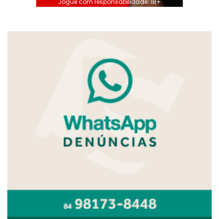
Jogue com responsabilidade. 18+