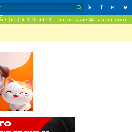
(84) 9 8173 8448
jairsampaio2@hotmail.com