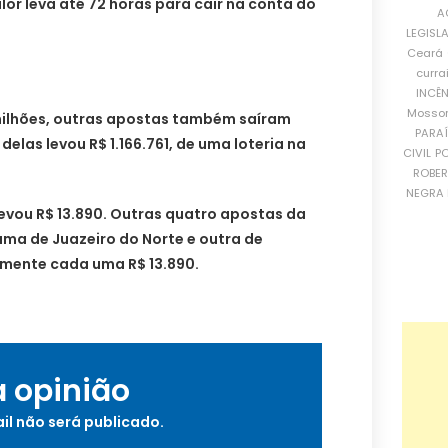
alor leva até 72 horas para cair na conta do
A
LEGISL
Ceará
curra
INCÊ
Mosso
milhões, outras apostas também saíram
PARA
elas levou R$ 1.166.761, de uma loteria na
CIVIL
PO
ROBE
NEGRA 
evou R$ 13.890. Outras quatro apostas da
uma de Juazeiro do Norte e outra de
mente cada uma R$ 13.890.
a opinião
il não será publicado.