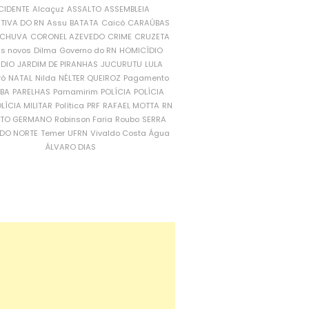
CIDENTE
Alcaçuz
ASSALTO
ASSEMBLEIA
ATIVA DO RN
Assu
BATATA
Caicó
CARAÚBAS
CHUVA
CORONEL AZEVEDO
CRIME
CRUZETA
is novos
Dilma
Governo do RN
HOMICÍDIO
NDIO
JARDIM DE PIRANHAS
JUCURUTU
LULA
ró
NATAL
Nilda
NÉLTER QUEIROZ
Pagamento
ÍBA
PARELHAS
Parnamirim
POLÍCIA
POLÍCIA
LÍCIA MILITAR
Política
PRF
RAFAEL MOTTA
RN
RTO GERMANO
Robinson Faria
Roubo
SERRA
DO NORTE
Temer
UFRN
Vivaldo Costa
Água
ÁLVARO DIAS