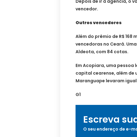
Depois de ir à agência, o v
vencedor.
Outros vencedores
Além do prêmio de R$ 168 
vencedoras no Ceará. Uma d
Aldeota, com 84 cotas.
Em Acopiara, uma pessoa l
capital cearense, além de 
Maranguape levaram igual
G1
Escreva su
O seu endereço de e-ma