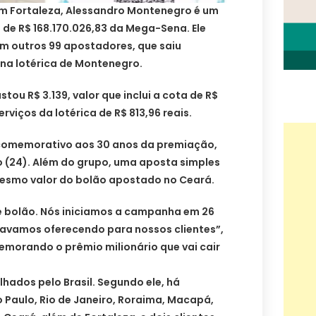
em Fortaleza, Alessandro Montenegro é um
de R$ 168.170.026,83 da Mega-Sena. Ele
om outros 99 apostadores, que saiu
o na lotérica de Montenegro.
ou R$ 3.139, valor que inclui a cota de R$
erviços da lotérica de R$ 813,96 reais.
 comemorativo aos 30 anos da premiação,
 (24). Além do grupo, uma aposta simples
 mesmo valor do bolão apostado no Ceará.
 bolão. Nós iniciamos a campanha em 26
stavamos oferecendo para nossos clientes”,
morando o prêmio milionário que vai cair
ados pelo Brasil. Segundo ele, há
Paulo, Rio de Janeiro, Roraima, Macapá,