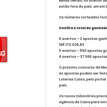
Minas Gerais, no interior d
estão fora do país: um em 
Os números sorteados foram
Confira o total de ganhad
6 acertos – 2 apostas gan
168.170.026,83
5 acertos – 590 apostas g
4 acertos – 37.565 apostas
O próximo concurso da Mega
As apostas podem ser feita
Loterias Caixa, pelo portal
país.
Os novos milionários preci
agência da Caixa para inic