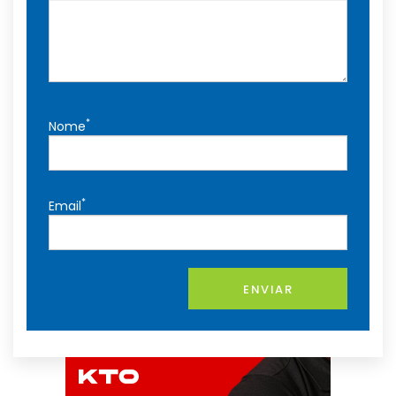
*
Nome
*
Email
ENVIAR