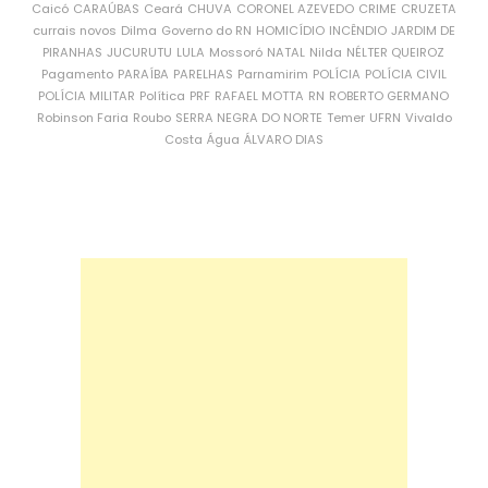
Caicó
CARAÚBAS
Ceará
CHUVA
CORONEL AZEVEDO
CRIME
CRUZETA
currais novos
Dilma
Governo do RN
HOMICÍDIO
INCÊNDIO
JARDIM DE
PIRANHAS
JUCURUTU
LULA
Mossoró
NATAL
Nilda
NÉLTER QUEIROZ
Pagamento
PARAÍBA
PARELHAS
Parnamirim
POLÍCIA
POLÍCIA CIVIL
POLÍCIA MILITAR
Política
PRF
RAFAEL MOTTA
RN
ROBERTO GERMANO
Robinson Faria
Roubo
SERRA NEGRA DO NORTE
Temer
UFRN
Vivaldo
Costa
Água
ÁLVARO DIAS