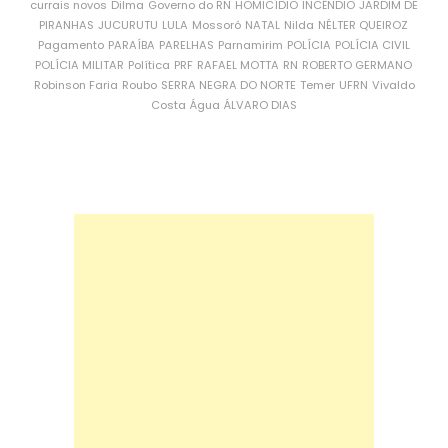
currais novos
Dilma
Governo do RN
HOMICÍDIO
INCÊNDIO
JARDIM DE
PIRANHAS
JUCURUTU
LULA
Mossoró
NATAL
Nilda
NÉLTER QUEIROZ
Pagamento
PARAÍBA
PARELHAS
Parnamirim
POLÍCIA
POLÍCIA CIVIL
POLÍCIA MILITAR
Política
PRF
RAFAEL MOTTA
RN
ROBERTO GERMANO
Robinson Faria
Roubo
SERRA NEGRA DO NORTE
Temer
UFRN
Vivaldo
Costa
Água
ÁLVARO DIAS