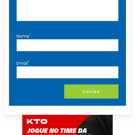
*
Nome
*
Email
ENVIAR