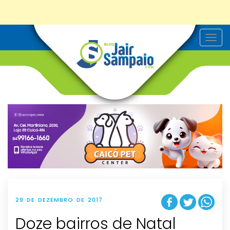
T
o
g
g
l
e
n
a
v
i
g
a
t
i
o
n
29 DE DEZEMBRO DE 2017
Doze bairros de Natal