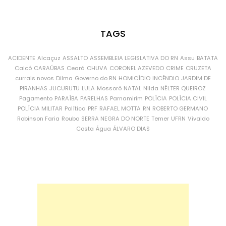
TAGS
ACIDENTE
Alcaçuz
ASSALTO
ASSEMBLEIA LEGISLATIVA DO RN
Assu
BATATA
Caicó
CARAÚBAS
Ceará
CHUVA
CORONEL AZEVEDO
CRIME
CRUZETA
currais novos
Dilma
Governo do RN
HOMICÍDIO
INCÊNDIO
JARDIM DE
PIRANHAS
JUCURUTU
LULA
Mossoró
NATAL
Nilda
NÉLTER QUEIROZ
Pagamento
PARAÍBA
PARELHAS
Parnamirim
POLÍCIA
POLÍCIA CIVIL
POLÍCIA MILITAR
Política
PRF
RAFAEL MOTTA
RN
ROBERTO GERMANO
Robinson Faria
Roubo
SERRA NEGRA DO NORTE
Temer
UFRN
Vivaldo
Costa
Água
ÁLVARO DIAS