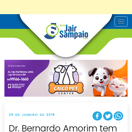
T
o
g
g
l
e
n
a
v
i
g
a
t
i
o
n
29 DE JANEIRO DE 2018
Dr. Bernardo Amorim tem