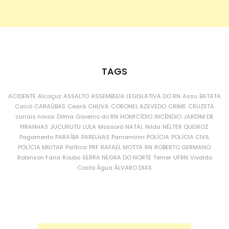
TAGS
ACIDENTE
Alcaçuz
ASSALTO
ASSEMBLEIA LEGISLATIVA DO RN
Assu
BATATA
Caicó
CARAÚBAS
Ceará
CHUVA
CORONEL AZEVEDO
CRIME
CRUZETA
currais novos
Dilma
Governo do RN
HOMICÍDIO
INCÊNDIO
JARDIM DE
PIRANHAS
JUCURUTU
LULA
Mossoró
NATAL
Nilda
NÉLTER QUEIROZ
Pagamento
PARAÍBA
PARELHAS
Parnamirim
POLÍCIA
POLÍCIA CIVIL
POLÍCIA MILITAR
Política
PRF
RAFAEL MOTTA
RN
ROBERTO GERMANO
Robinson Faria
Roubo
SERRA NEGRA DO NORTE
Temer
UFRN
Vivaldo
Costa
Água
ÁLVARO DIAS