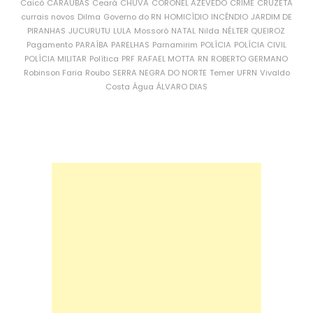
Caicó
CARAÚBAS
Ceará
CHUVA
CORONEL AZEVEDO
CRIME
CRUZETA
currais novos
Dilma
Governo do RN
HOMICÍDIO
INCÊNDIO
JARDIM DE
PIRANHAS
JUCURUTU
LULA
Mossoró
NATAL
Nilda
NÉLTER QUEIROZ
Pagamento
PARAÍBA
PARELHAS
Parnamirim
POLÍCIA
POLÍCIA CIVIL
POLÍCIA MILITAR
Política
PRF
RAFAEL MOTTA
RN
ROBERTO GERMANO
Robinson Faria
Roubo
SERRA NEGRA DO NORTE
Temer
UFRN
Vivaldo
Costa
Água
ÁLVARO DIAS