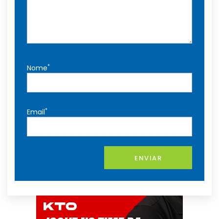
*
Nome
*
Email
ENVIAR