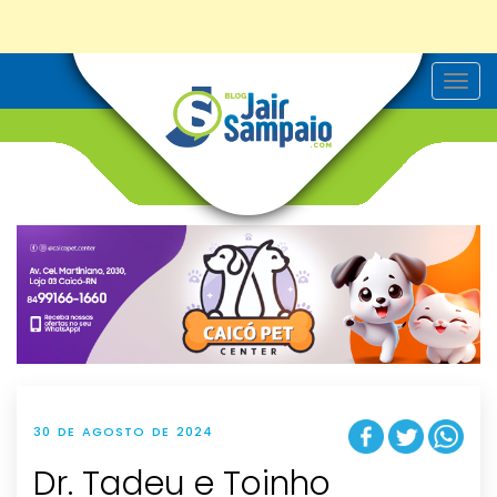
T
o
g
g
l
e
n
a
v
i
g
a
t
i
o
n
30 DE AGOSTO DE 2024
Dr. Tadeu e Toinho