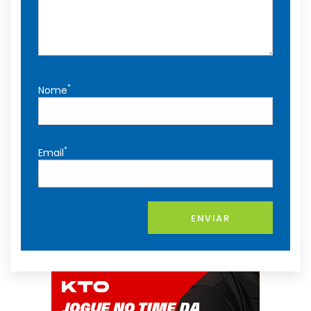
*
Nome
*
Email
ENVIAR