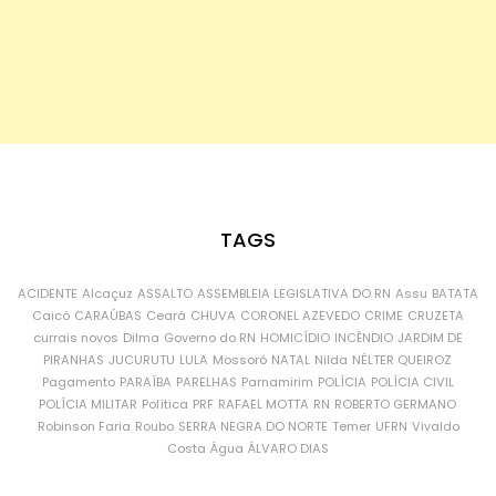
TAGS
ACIDENTE
Alcaçuz
ASSALTO
ASSEMBLEIA LEGISLATIVA DO RN
Assu
BATATA
Caicó
CARAÚBAS
Ceará
CHUVA
CORONEL AZEVEDO
CRIME
CRUZETA
currais novos
Dilma
Governo do RN
HOMICÍDIO
INCÊNDIO
JARDIM DE
PIRANHAS
JUCURUTU
LULA
Mossoró
NATAL
Nilda
NÉLTER QUEIROZ
Pagamento
PARAÍBA
PARELHAS
Parnamirim
POLÍCIA
POLÍCIA CIVIL
POLÍCIA MILITAR
Política
PRF
RAFAEL MOTTA
RN
ROBERTO GERMANO
Robinson Faria
Roubo
SERRA NEGRA DO NORTE
Temer
UFRN
Vivaldo
Costa
Água
ÁLVARO DIAS