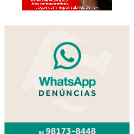
Jogue com responsabilidade. 18+