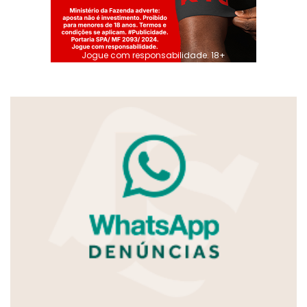
Jogue com responsabilidade. 18+