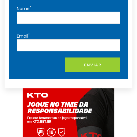
*
Nome
*
Email
ENVIAR