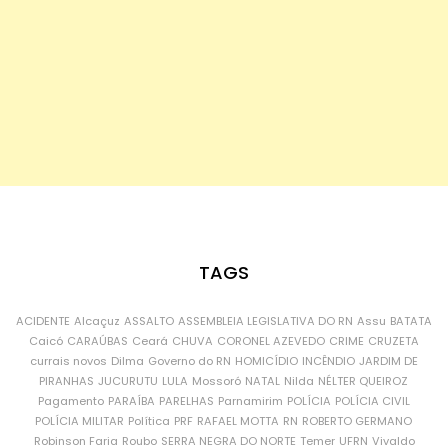
TAGS
ACIDENTE
Alcaçuz
ASSALTO
ASSEMBLEIA LEGISLATIVA DO RN
Assu
BATATA
Caicó
CARAÚBAS
Ceará
CHUVA
CORONEL AZEVEDO
CRIME
CRUZETA
currais novos
Dilma
Governo do RN
HOMICÍDIO
INCÊNDIO
JARDIM DE
PIRANHAS
JUCURUTU
LULA
Mossoró
NATAL
Nilda
NÉLTER QUEIROZ
Pagamento
PARAÍBA
PARELHAS
Parnamirim
POLÍCIA
POLÍCIA CIVIL
POLÍCIA MILITAR
Política
PRF
RAFAEL MOTTA
RN
ROBERTO GERMANO
Robinson Faria
Roubo
SERRA NEGRA DO NORTE
Temer
UFRN
Vivaldo