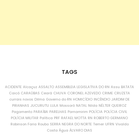
TAGS
ACIDENTE
Alcaçuz
ASSALTO
ASSEMBLEIA LEGISLATIVA DO RN
Assu
BATATA
Caicó
CARAÚBAS
Ceará
CHUVA
CORONEL AZEVEDO
CRIME
CRUZETA
currais novos
Dilma
Governo do RN
HOMICÍDIO
INCÊNDIO
JARDIM DE
PIRANHAS
JUCURUTU
LULA
Mossoró
NATAL
Nilda
NÉLTER QUEIROZ
Pagamento
PARAÍBA
PARELHAS
Parnamirim
POLÍCIA
POLÍCIA CIVIL
POLÍCIA MILITAR
Política
PRF
RAFAEL MOTTA
RN
ROBERTO GERMANO
Robinson Faria
Roubo
SERRA NEGRA DO NORTE
Temer
UFRN
Vivaldo
Costa
Água
ÁLVARO DIAS