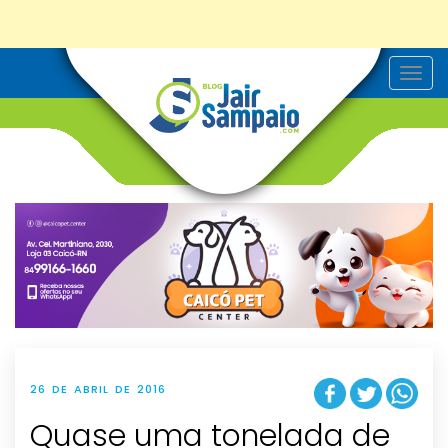
T
o
g
g
l
e
n
a
v
i
g
a
t
i
o
n
26 DE ABRIL DE 2016
Quase uma tonelada de