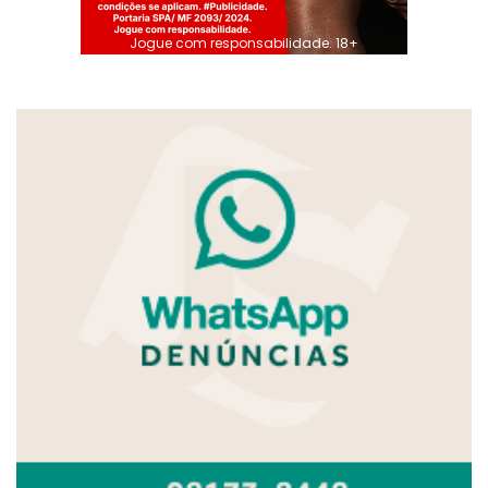
Jogue com responsabilidade. 18+