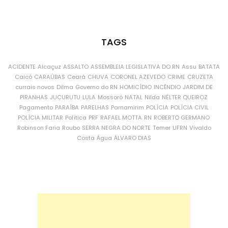
TAGS
ACIDENTE
Alcaçuz
ASSALTO
ASSEMBLEIA LEGISLATIVA DO RN
Assu
BATATA
Caicó
CARAÚBAS
Ceará
CHUVA
CORONEL AZEVEDO
CRIME
CRUZETA
currais novos
Dilma
Governo do RN
HOMICÍDIO
INCÊNDIO
JARDIM DE
PIRANHAS
JUCURUTU
LULA
Mossoró
NATAL
Nilda
NÉLTER QUEIROZ
Pagamento
PARAÍBA
PARELHAS
Parnamirim
POLÍCIA
POLÍCIA CIVIL
POLÍCIA MILITAR
Política
PRF
RAFAEL MOTTA
RN
ROBERTO GERMANO
Robinson Faria
Roubo
SERRA NEGRA DO NORTE
Temer
UFRN
Vivaldo
Costa
Água
ÁLVARO DIAS