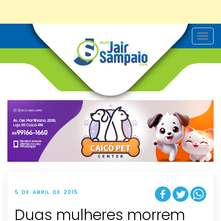
T
o
g
g
l
e
n
a
v
i
g
a
t
i
o
n
5 DE ABRIL DE 2015
Duas mulheres morrem