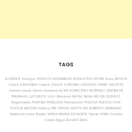
TAGS
ACIDENTE
Alcaçuz
ASSALTO
ASSEMBLEIA LEGISLATIVA DO RN
Assu
BATATA
Caicó
CARAÚBAS
Ceará
CHUVA
CORONEL AZEVEDO
CRIME
CRUZETA
currais novos
Dilma
Governo do RN
HOMICÍDIO
INCÊNDIO
JARDIM DE
PIRANHAS
JUCURUTU
LULA
Mossoró
NATAL
Nilda
NÉLTER QUEIROZ
Pagamento
PARAÍBA
PARELHAS
Parnamirim
POLÍCIA
POLÍCIA CIVIL
POLÍCIA MILITAR
Política
PRF
RAFAEL MOTTA
RN
ROBERTO GERMANO
Robinson Faria
Roubo
SERRA NEGRA DO NORTE
Temer
UFRN
Vivaldo
Costa
Água
ÁLVARO DIAS