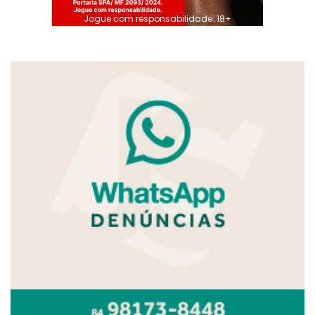
Jogue com responsabilidade. 18+