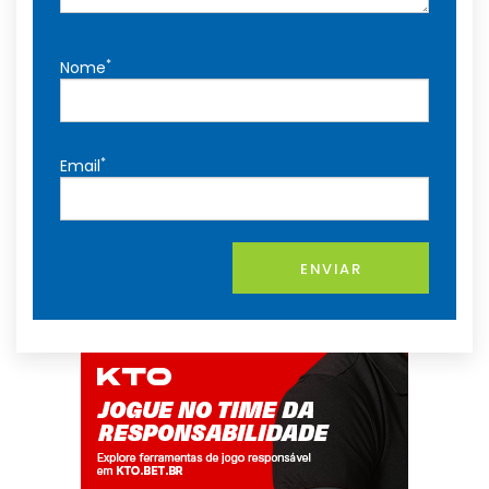
*
Nome
*
Email
ENVIAR