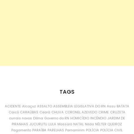
TAGS
ACIDENTE
Alcaçuz
ASSALTO
ASSEMBLEIA LEGISLATIVA DO RN
Assu
BATATA
Caicó
CARAÚBAS
Ceará
CHUVA
CORONEL AZEVEDO
CRIME
CRUZETA
currais novos
Dilma
Governo do RN
HOMICÍDIO
INCÊNDIO
JARDIM DE
PIRANHAS
JUCURUTU
LULA
Mossoró
NATAL
Nilda
NÉLTER QUEIROZ
Pagamento
PARAÍBA
PARELHAS
Parnamirim
POLÍCIA
POLÍCIA CIVIL