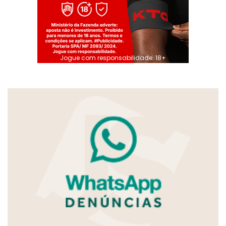
Jogue com responsabilidade. 18+