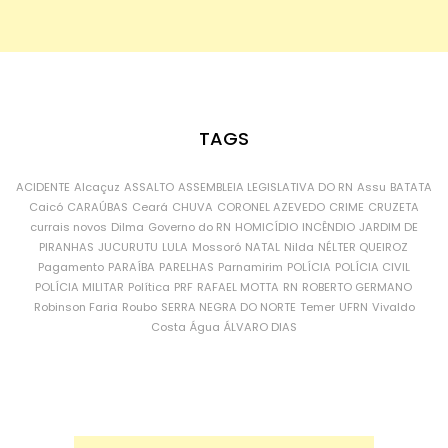
TAGS
ACIDENTE
Alcaçuz
ASSALTO
ASSEMBLEIA LEGISLATIVA DO RN
Assu
BATATA
Caicó
CARAÚBAS
Ceará
CHUVA
CORONEL AZEVEDO
CRIME
CRUZETA
currais novos
Dilma
Governo do RN
HOMICÍDIO
INCÊNDIO
JARDIM DE
PIRANHAS
JUCURUTU
LULA
Mossoró
NATAL
Nilda
NÉLTER QUEIROZ
Pagamento
PARAÍBA
PARELHAS
Parnamirim
POLÍCIA
POLÍCIA CIVIL
POLÍCIA MILITAR
Política
PRF
RAFAEL MOTTA
RN
ROBERTO GERMANO
Robinson Faria
Roubo
SERRA NEGRA DO NORTE
Temer
UFRN
Vivaldo
Costa
Água
ÁLVARO DIAS