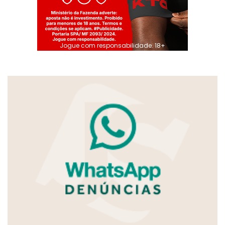
Jogue com responsabilidade. 18+