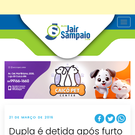
T
o
g
g
l
e
n
a
v
i
g
a
t
i
o
n
21 DE MARÇO DE 2016
Dupla é detida após furto