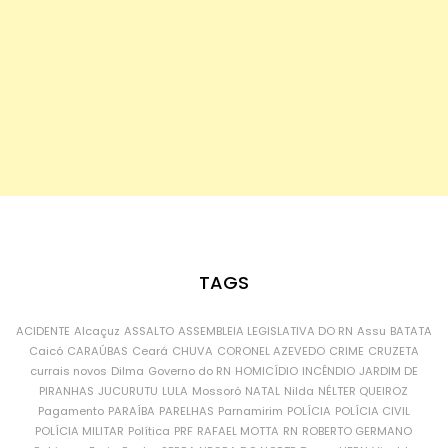
TAGS
ACIDENTE
Alcaçuz
ASSALTO
ASSEMBLEIA LEGISLATIVA DO RN
Assu
BATATA
Caicó
CARAÚBAS
Ceará
CHUVA
CORONEL AZEVEDO
CRIME
CRUZETA
currais novos
Dilma
Governo do RN
HOMICÍDIO
INCÊNDIO
JARDIM DE
PIRANHAS
JUCURUTU
LULA
Mossoró
NATAL
Nilda
NÉLTER QUEIROZ
Pagamento
PARAÍBA
PARELHAS
Parnamirim
POLÍCIA
POLÍCIA CIVIL
POLÍCIA MILITAR
Política
PRF
RAFAEL MOTTA
RN
ROBERTO GERMANO