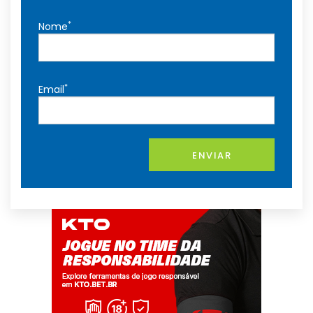
*
Nome
*
Email
ENVIAR