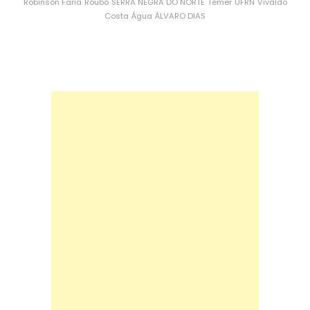
Robinson Faria
Roubo
SERRA NEGRA DO NORTE
Temer
UFRN
Vivaldo
Costa
Água
ÁLVARO DIAS