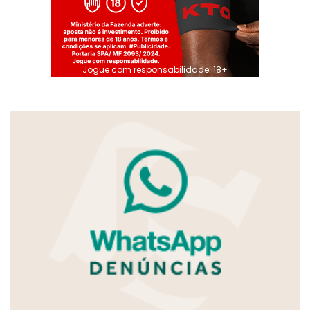
Jogue com responsabilidade. 18+