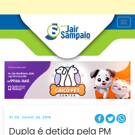
T
o
g
g
l
e
n
a
v
i
g
a
t
i
o
n
31 DE JULHO DE 2015
Dupla é detida pela PM