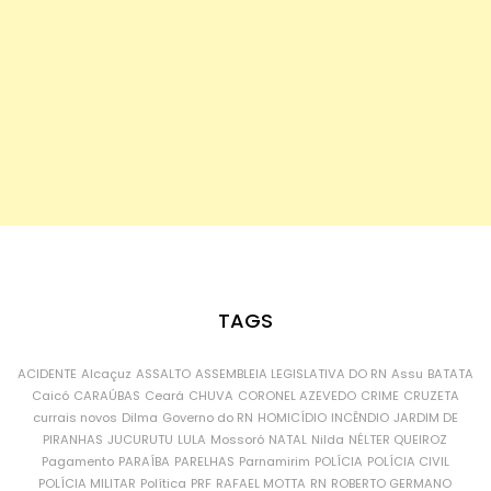
TAGS
ACIDENTE
Alcaçuz
ASSALTO
ASSEMBLEIA LEGISLATIVA DO RN
Assu
BATATA
Caicó
CARAÚBAS
Ceará
CHUVA
CORONEL AZEVEDO
CRIME
CRUZETA
currais novos
Dilma
Governo do RN
HOMICÍDIO
INCÊNDIO
JARDIM DE
PIRANHAS
JUCURUTU
LULA
Mossoró
NATAL
Nilda
NÉLTER QUEIROZ
Pagamento
PARAÍBA
PARELHAS
Parnamirim
POLÍCIA
POLÍCIA CIVIL
POLÍCIA MILITAR
Política
PRF
RAFAEL MOTTA
RN
ROBERTO GERMANO