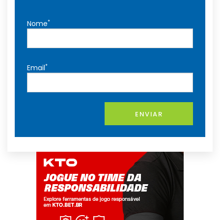
*
Nome
*
Email
ENVIAR