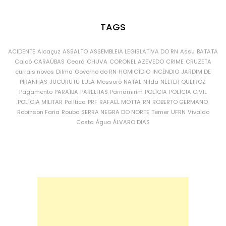
TAGS
ACIDENTE
Alcaçuz
ASSALTO
ASSEMBLEIA LEGISLATIVA DO RN
Assu
BATATA
Caicó
CARAÚBAS
Ceará
CHUVA
CORONEL AZEVEDO
CRIME
CRUZETA
currais novos
Dilma
Governo do RN
HOMICÍDIO
INCÊNDIO
JARDIM DE
PIRANHAS
JUCURUTU
LULA
Mossoró
NATAL
Nilda
NÉLTER QUEIROZ
Pagamento
PARAÍBA
PARELHAS
Parnamirim
POLÍCIA
POLÍCIA CIVIL
POLÍCIA MILITAR
Política
PRF
RAFAEL MOTTA
RN
ROBERTO GERMANO
Robinson Faria
Roubo
SERRA NEGRA DO NORTE
Temer
UFRN
Vivaldo
Costa
Água
ÁLVARO DIAS