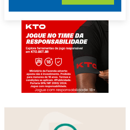
Jogue com responsabilidade. 18+