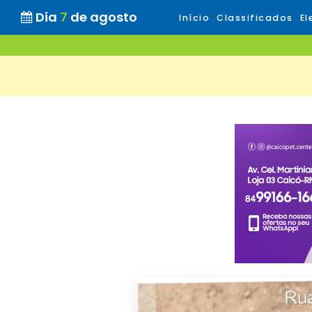
Dia
7
de agosto
Início
Classificados
El