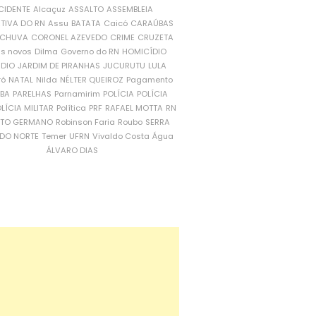
CIDENTE
Alcaçuz
ASSALTO
ASSEMBLEIA
ATIVA DO RN
Assu
BATATA
Caicó
CARAÚBAS
CHUVA
CORONEL AZEVEDO
CRIME
CRUZETA
is novos
Dilma
Governo do RN
HOMICÍDIO
NDIO
JARDIM DE PIRANHAS
JUCURUTU
LULA
ró
NATAL
Nilda
NÉLTER QUEIROZ
Pagamento
ÍBA
PARELHAS
Parnamirim
POLÍCIA
POLÍCIA
LÍCIA MILITAR
Política
PRF
RAFAEL MOTTA
RN
RTO GERMANO
Robinson Faria
Roubo
SERRA
DO NORTE
Temer
UFRN
Vivaldo Costa
Água
ÁLVARO DIAS