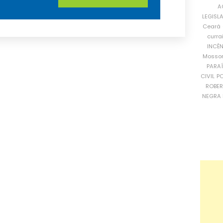
A
LEGISL
Ceará
curra
INCÊ
Mosso
PARA
CIVIL
PO
ROBE
NEGRA 