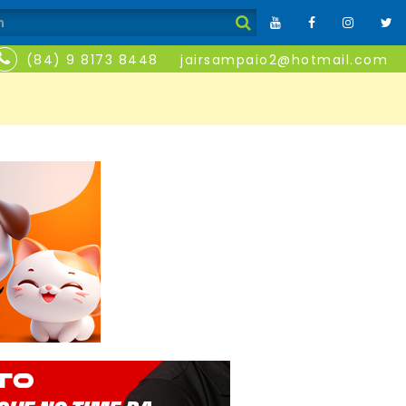
(84) 9 8173 8448
jairsampaio2@hotmail.com