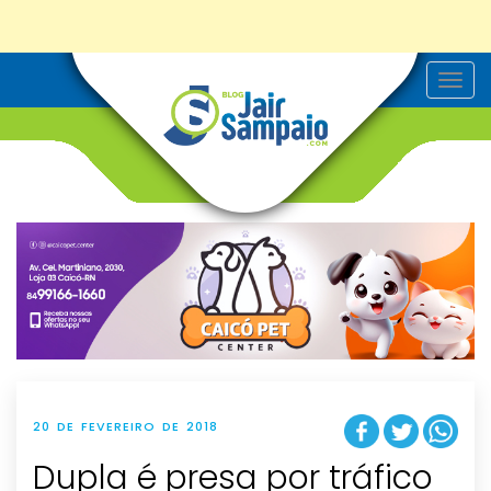
T
o
g
g
l
e
n
a
v
i
g
a
t
i
o
n
20 DE FEVEREIRO DE 2018
Dupla é presa por tráfico