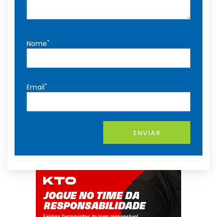
*
Nome
*
Email
ENVIAR