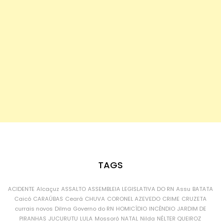
TAGS
ACIDENTE
Alcaçuz
ASSALTO
ASSEMBLEIA LEGISLATIVA DO RN
Assu
BATATA
Caicó
CARAÚBAS
Ceará
CHUVA
CORONEL AZEVEDO
CRIME
CRUZETA
currais novos
Dilma
Governo do RN
HOMICÍDIO
INCÊNDIO
JARDIM DE
PIRANHAS
JUCURUTU
LULA
Mossoró
NATAL
Nilda
NÉLTER QUEIROZ