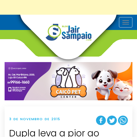
T
o
g
g
l
e
n
a
v
i
g
a
t
i
o
n
3 DE NOVEMBRO DE 2015
Dupla leva a pior ao