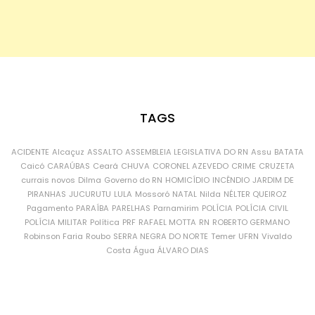
TAGS
ACIDENTE
Alcaçuz
ASSALTO
ASSEMBLEIA LEGISLATIVA DO RN
Assu
BATATA
Caicó
CARAÚBAS
Ceará
CHUVA
CORONEL AZEVEDO
CRIME
CRUZETA
currais novos
Dilma
Governo do RN
HOMICÍDIO
INCÊNDIO
JARDIM DE
PIRANHAS
JUCURUTU
LULA
Mossoró
NATAL
Nilda
NÉLTER QUEIROZ
Pagamento
PARAÍBA
PARELHAS
Parnamirim
POLÍCIA
POLÍCIA CIVIL
POLÍCIA MILITAR
Política
PRF
RAFAEL MOTTA
RN
ROBERTO GERMANO
Robinson Faria
Roubo
SERRA NEGRA DO NORTE
Temer
UFRN
Vivaldo
Costa
Água
ÁLVARO DIAS