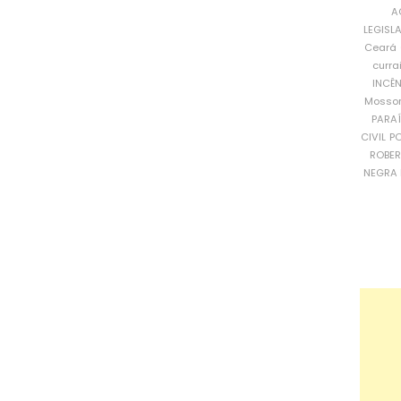
A
LEGISL
Ceará
curra
INCÊ
Mosso
PARA
CIVIL
PO
ROBE
NEGRA 