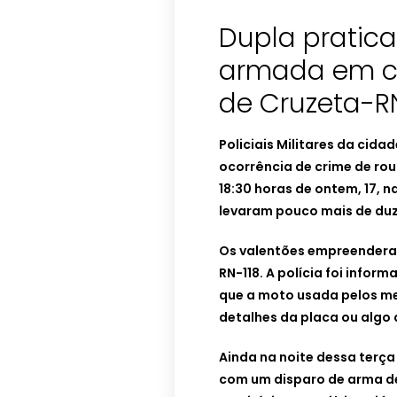
Dupla pratic
armada em c
de Cruzeta-R
Policiais Militares da ci
ocorrência de crime de ro
18:30 horas de ontem, 17, 
levaram pouco mais de duze
Os valentões empreenderam
RN-118. A polícia foi info
que a moto usada pelos me
detalhes da placa ou algo q
Ainda na noite dessa terça f
com um disparo de arma de