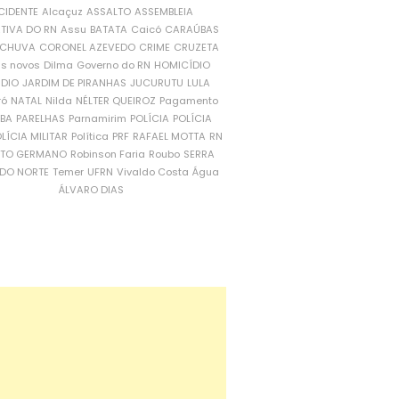
CIDENTE
Alcaçuz
ASSALTO
ASSEMBLEIA
ATIVA DO RN
Assu
BATATA
Caicó
CARAÚBAS
CHUVA
CORONEL AZEVEDO
CRIME
CRUZETA
is novos
Dilma
Governo do RN
HOMICÍDIO
NDIO
JARDIM DE PIRANHAS
JUCURUTU
LULA
ró
NATAL
Nilda
NÉLTER QUEIROZ
Pagamento
ÍBA
PARELHAS
Parnamirim
POLÍCIA
POLÍCIA
LÍCIA MILITAR
Política
PRF
RAFAEL MOTTA
RN
RTO GERMANO
Robinson Faria
Roubo
SERRA
DO NORTE
Temer
UFRN
Vivaldo Costa
Água
ÁLVARO DIAS