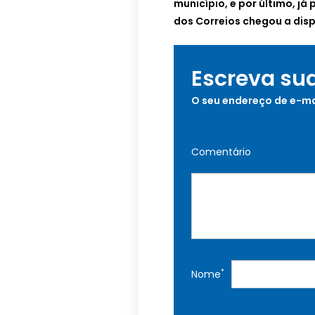
município, e por último, já
dos Correios chegou a disp
Escreva su
O seu endereço de e-ma
Comentário
*
Nome