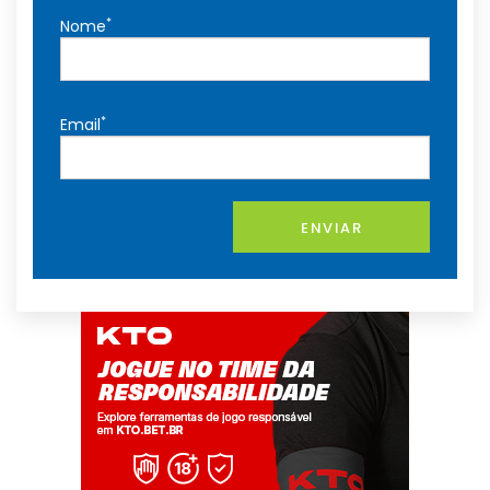
*
Nome
*
Email
ENVIAR