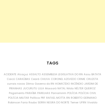
TAGS
ACIDENTE
Alcaçuz
ASSALTO
ASSEMBLEIA LEGISLATIVA DO RN
Assu
BATATA
Caicó
CARAÚBAS
Ceará
CHUVA
CORONEL AZEVEDO
CRIME
CRUZETA
currais novos
Dilma
Governo do RN
HOMICÍDIO
INCÊNDIO
JARDIM DE
PIRANHAS
JUCURUTU
LULA
Mossoró
NATAL
Nilda
NÉLTER QUEIROZ
Pagamento
PARAÍBA
PARELHAS
Parnamirim
POLÍCIA
POLÍCIA CIVIL
POLÍCIA MILITAR
Política
PRF
RAFAEL MOTTA
RN
ROBERTO GERMANO
Robinson Faria
Roubo
SERRA NEGRA DO NORTE
Temer
UFRN
Vivaldo