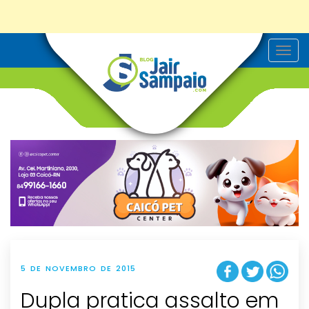
T
o
g
g
l
e
n
a
v
i
g
a
t
i
o
n
5 DE NOVEMBRO DE 2015
Dupla pratica assalto em