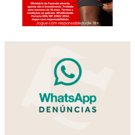
Jogue com responsabilidade. 18+