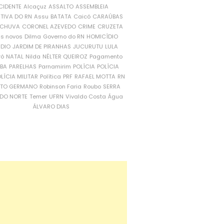
CIDENTE
Alcaçuz
ASSALTO
ASSEMBLEIA
ATIVA DO RN
Assu
BATATA
Caicó
CARAÚBAS
CHUVA
CORONEL AZEVEDO
CRIME
CRUZETA
is novos
Dilma
Governo do RN
HOMICÍDIO
NDIO
JARDIM DE PIRANHAS
JUCURUTU
LULA
ró
NATAL
Nilda
NÉLTER QUEIROZ
Pagamento
ÍBA
PARELHAS
Parnamirim
POLÍCIA
POLÍCIA
LÍCIA MILITAR
Política
PRF
RAFAEL MOTTA
RN
RTO GERMANO
Robinson Faria
Roubo
SERRA
DO NORTE
Temer
UFRN
Vivaldo Costa
Água
ÁLVARO DIAS