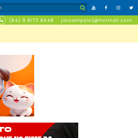
(84) 9 8173 8448
jairsampaio2@hotmail.com