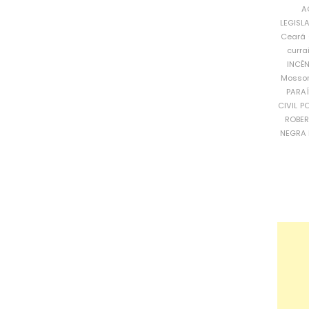
A
LEGISL
Ceará
curra
INCÊ
Mosso
PARA
CIVIL
PO
ROBE
NEGRA 