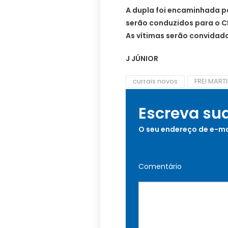
A dupla foi encaminhada p
serão conduzidos para o C
As vítimas serão convidad
J JÚNIOR
currais novos
FREI MART
Escreva su
O seu endereço de e-ma
Comentário