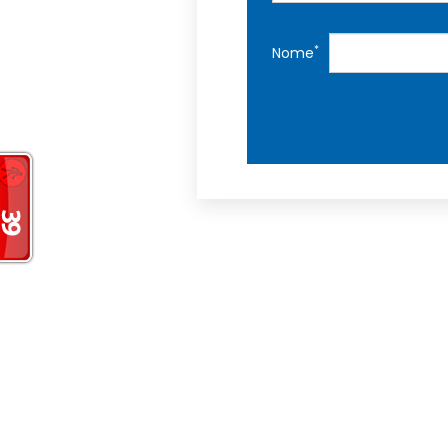
*
Nome