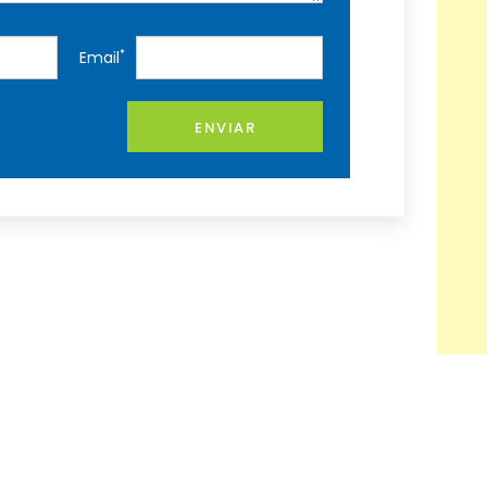
*
Email
ENVIAR