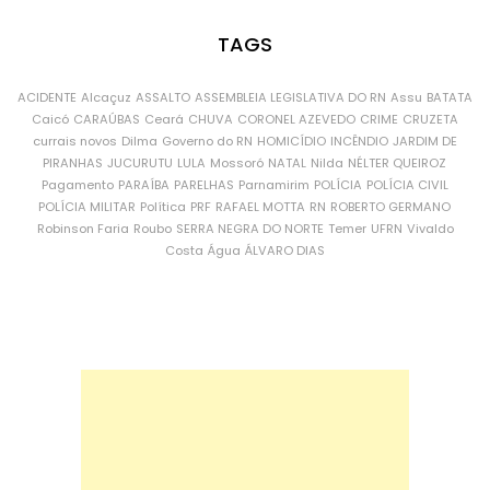
TAGS
ACIDENTE
Alcaçuz
ASSALTO
ASSEMBLEIA LEGISLATIVA DO RN
Assu
BATATA
Caicó
CARAÚBAS
Ceará
CHUVA
CORONEL AZEVEDO
CRIME
CRUZETA
currais novos
Dilma
Governo do RN
HOMICÍDIO
INCÊNDIO
JARDIM DE
PIRANHAS
JUCURUTU
LULA
Mossoró
NATAL
Nilda
NÉLTER QUEIROZ
Pagamento
PARAÍBA
PARELHAS
Parnamirim
POLÍCIA
POLÍCIA CIVIL
POLÍCIA MILITAR
Política
PRF
RAFAEL MOTTA
RN
ROBERTO GERMANO
Robinson Faria
Roubo
SERRA NEGRA DO NORTE
Temer
UFRN
Vivaldo
Costa
Água
ÁLVARO DIAS