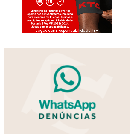
Jogue com responsabilidade. 18+