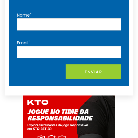
*
Nome
*
Email
ENVIAR