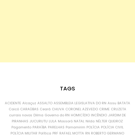
TAGS
ACIDENTE
Alcaçuz
ASSALTO
ASSEMBLEIA LEGISLATIVA DO RN
Assu
BATATA
Caicó
CARAÚBAS
Ceará
CHUVA
CORONEL AZEVEDO
CRIME
CRUZETA
currais novos
Dilma
Governo do RN
HOMICÍDIO
INCÊNDIO
JARDIM DE
PIRANHAS
JUCURUTU
LULA
Mossoró
NATAL
Nilda
NÉLTER QUEIROZ
Pagamento
PARAÍBA
PARELHAS
Parnamirim
POLÍCIA
POLÍCIA CIVIL
POLÍCIA MILITAR
Política
PRF
RAFAEL MOTTA
RN
ROBERTO GERMANO