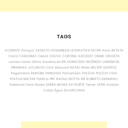
TAGS
ACIDENTE
Alcaçuz
ASSALTO
ASSEMBLEIA LEGISLATIVA DO RN
Assu
BATATA
Caicó
CARAÚBAS
Ceará
CHUVA
CORONEL AZEVEDO
CRIME
CRUZETA
currais novos
Dilma
Governo do RN
HOMICÍDIO
INCÊNDIO
JARDIM DE
PIRANHAS
JUCURUTU
LULA
Mossoró
NATAL
Nilda
NÉLTER QUEIROZ
Pagamento
PARAÍBA
PARELHAS
Parnamirim
POLÍCIA
POLÍCIA CIVIL
POLÍCIA MILITAR
Política
PRF
RAFAEL MOTTA
RN
ROBERTO GERMANO
Robinson Faria
Roubo
SERRA NEGRA DO NORTE
Temer
UFRN
Vivaldo
Costa
Água
ÁLVARO DIAS