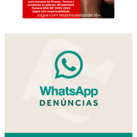
Jogue com responsabilidade. 18+