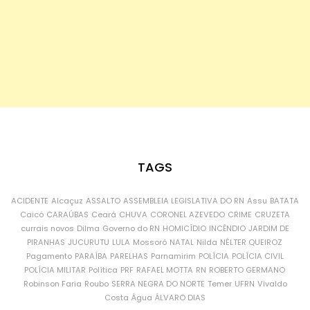
TAGS
ACIDENTE
Alcaçuz
ASSALTO
ASSEMBLEIA LEGISLATIVA DO RN
Assu
BATATA
Caicó
CARAÚBAS
Ceará
CHUVA
CORONEL AZEVEDO
CRIME
CRUZETA
currais novos
Dilma
Governo do RN
HOMICÍDIO
INCÊNDIO
JARDIM DE
PIRANHAS
JUCURUTU
LULA
Mossoró
NATAL
Nilda
NÉLTER QUEIROZ
Pagamento
PARAÍBA
PARELHAS
Parnamirim
POLÍCIA
POLÍCIA CIVIL
POLÍCIA MILITAR
Política
PRF
RAFAEL MOTTA
RN
ROBERTO GERMANO
Robinson Faria
Roubo
SERRA NEGRA DO NORTE
Temer
UFRN
Vivaldo
Costa
Água
ÁLVARO DIAS