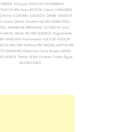
CIDENTE
Alcaçuz
ASSALTO
ASSEMBLEIA
ATIVA DO RN
Assu
BATATA
Caicó
CARAÚBAS
CHUVA
CORONEL AZEVEDO
CRIME
CRUZETA
is novos
Dilma
Governo do RN
HOMICÍDIO
NDIO
JARDIM DE PIRANHAS
JUCURUTU
LULA
ró
NATAL
Nilda
NÉLTER QUEIROZ
Pagamento
ÍBA
PARELHAS
Parnamirim
POLÍCIA
POLÍCIA
LÍCIA MILITAR
Política
PRF
RAFAEL MOTTA
RN
RTO GERMANO
Robinson Faria
Roubo
SERRA
DO NORTE
Temer
UFRN
Vivaldo Costa
Água
ÁLVARO DIAS