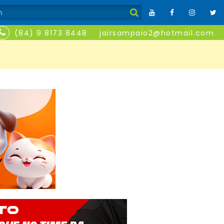
(84) 9 8173 8448
jairsampaio2@hotmail.com