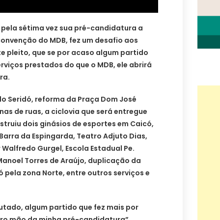
 pela sétima vez sua pré-candidatura a
onvenção do MDB, fez um desafio aos
e pleito, que se por acaso algum partido
viços prestados do que o MDB, ele abrirá
ra.
do Seridó, reforma da Praça Dom José
s de ruas, a ciclovia que será entregue
truiu dois ginásios de esportes em Caicó,
arra da Espingarda, Teatro Adjuto Dias,
Walfredo Gurgel, Escola Estadual Pe.
anoel Torres de Araújo, duplicação da
 pela zona Norte, entre outros serviços e
utado, algum partido que fez mais por
bro mão da minha pré-candidatura”.