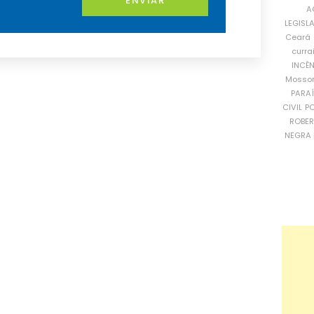
ENVIAR
A
LEGISL
Ceará
curra
INCÊ
Mosso
PARA
CIVIL
PO
ROBE
NEGRA 