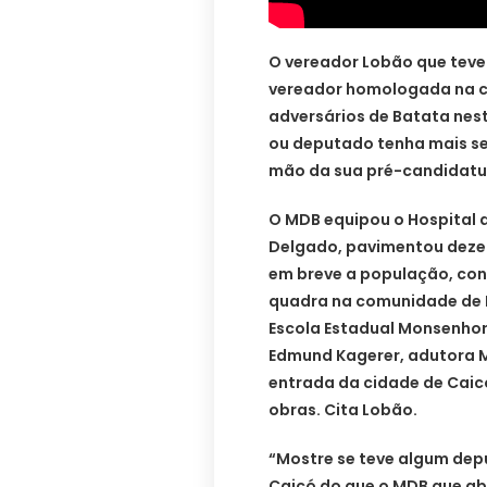
O vereador Lobão que teve
vereador homologada na c
adversários de Batata nest
ou deputado tenha mais ser
mão da sua pré-candidatu
O MDB equipou o Hospital 
Delgado, pavimentou dezena
em breve a população, cons
quadra na comunidade de B
Escola Estadual Monsenhor 
Edmund Kagerer, adutora M
entrada da cidade de Caicó
obras. Cita Lobão.
“Mostre se teve algum dep
Caicó do que o MDB que a