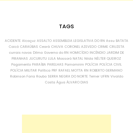
TAGS
ACIDENTE
Alcaçuz
ASSALTO
ASSEMBLEIA LEGISLATIVA DO RN
Assu
BATATA
Caicó
CARAÚBAS
Ceará
CHUVA
CORONEL AZEVEDO
CRIME
CRUZETA
currais novos
Dilma
Governo do RN
HOMICÍDIO
INCÊNDIO
JARDIM DE
PIRANHAS
JUCURUTU
LULA
Mossoró
NATAL
Nilda
NÉLTER QUEIROZ
Pagamento
PARAÍBA
PARELHAS
Parnamirim
POLÍCIA
POLÍCIA CIVIL
POLÍCIA MILITAR
Política
PRF
RAFAEL MOTTA
RN
ROBERTO GERMANO
Robinson Faria
Roubo
SERRA NEGRA DO NORTE
Temer
UFRN
Vivaldo
Costa
Água
ÁLVARO DIAS