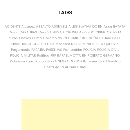
TAGS
ACIDENTE
Alcaçuz
ASSALTO
ASSEMBLEIA LEGISLATIVA DO RN
Assu
BATATA
Caicó
CARAÚBAS
Ceará
CHUVA
CORONEL AZEVEDO
CRIME
CRUZETA
currais novos
Dilma
Governo do RN
HOMICÍDIO
INCÊNDIO
JARDIM DE
PIRANHAS
JUCURUTU
LULA
Mossoró
NATAL
Nilda
NÉLTER QUEIROZ
Pagamento
PARAÍBA
PARELHAS
Parnamirim
POLÍCIA
POLÍCIA CIVIL
POLÍCIA MILITAR
Política
PRF
RAFAEL MOTTA
RN
ROBERTO GERMANO
Robinson Faria
Roubo
SERRA NEGRA DO NORTE
Temer
UFRN
Vivaldo
Costa
Água
ÁLVARO DIAS