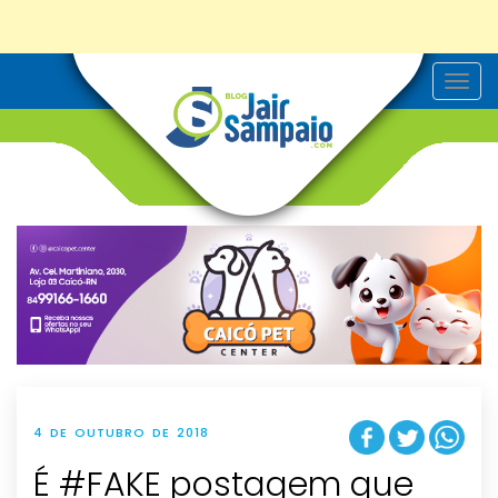
T
o
g
g
l
e
n
a
v
i
g
a
t
i
o
n
4 DE OUTUBRO DE 2018
É #FAKE postagem que